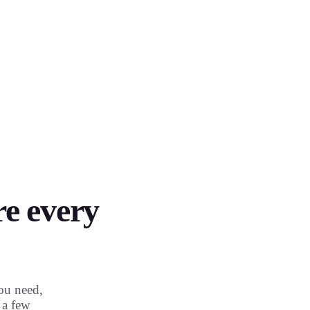
re every
you need,
 a few