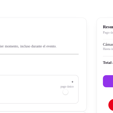
Resu
Pago ún
Cámar
ier momento, incluso durante el evento.
Hasta
i
Total
+
pago único